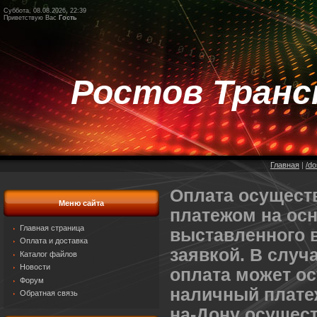
Суббота, 08.08.2026, 22:39
Приветствую Вас
Гость
Ростов Тран
Главная
|
/do
Оплата осущест
Меню сайта
платежом на осн
Главная страница
выставленного в
Оплата и доставка
заявкой. В случ
Каталог файлов
Новости
оплата может о
Форум
наличный платеж
Обратная связь
на-Дону осущес